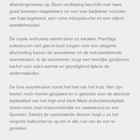
afwerkingsniveau op. Deze verdieping beschikt over twee
goed bemeten slaapkamers en een luxe badkamer voorzien
van fraai tegelwerk, een ruime inloopdouche en een stijlvol
wastafelmeubel.
De royale leefruimte ademt sfeer en karakter. Prachtige
suitedeuren met glas-in-lood zorgen voor een elegante
afscheiding tussen de woonkamer en de indrukwekkende
woonkeuken. In de woonkamer zorgt een heerlijke gietijzeren
kachel voor extra warmte en gezelligheid tijdens de
wintermaanden.
De luxe woonkeuken vormt het hart van het huis. Hier zijn
kosten noch moeite gespaard en is gekozen voor de absolute
topkwaliteit van het high-end merk Miele (inductiekookplaat,
stoom-oven, koel-vriescombinatie en vaatwasser) en een
Quooker. Dankzij de openslaande deuren loopt u zo het
vergrote balkon/terras op om in alle rust van de zon te
genieten.