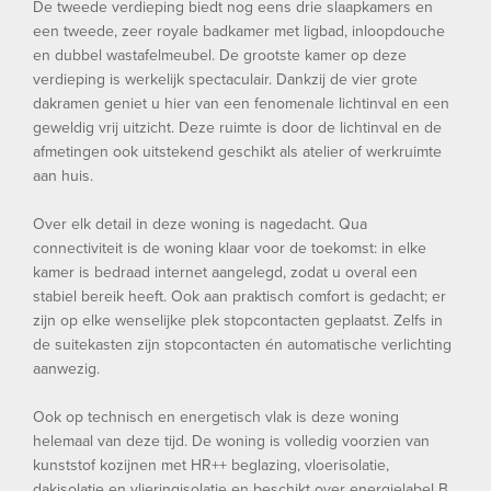
De tweede verdieping biedt nog eens drie slaapkamers en
een tweede, zeer royale badkamer met ligbad, inloopdouche
en dubbel wastafelmeubel. De grootste kamer op deze
verdieping is werkelijk spectaculair. Dankzij de vier grote
dakramen geniet u hier van een fenomenale lichtinval en een
geweldig vrij uitzicht. Deze ruimte is door de lichtinval en de
afmetingen ook uitstekend geschikt als atelier of werkruimte
aan huis.
Over elk detail in deze woning is nagedacht. Qua
connectiviteit is de woning klaar voor de toekomst: in elke
kamer is bedraad internet aangelegd, zodat u overal een
stabiel bereik heeft. Ook aan praktisch comfort is gedacht; er
zijn op elke wenselijke plek stopcontacten geplaatst. Zelfs in
de suitekasten zijn stopcontacten én automatische verlichting
aanwezig.
Ook op technisch en energetisch vlak is deze woning
helemaal van deze tijd. De woning is volledig voorzien van
kunststof kozijnen met HR++ beglazing, vloerisolatie,
dakisolatie en vlieringisolatie en beschikt over energielabel B.