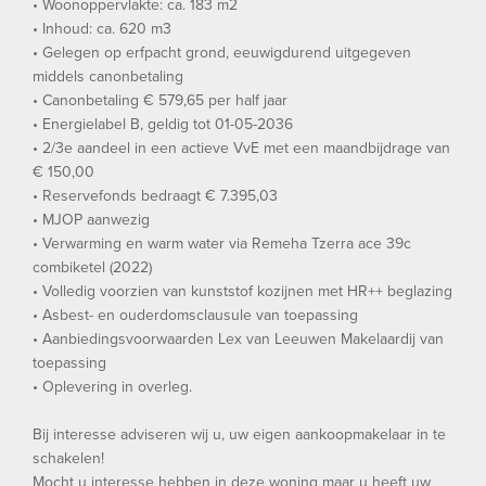
• Woonoppervlakte: ca. 183 m2
• Inhoud: ca. 620 m3
• Gelegen op erfpacht grond, eeuwigdurend uitgegeven
middels canonbetaling
• Canonbetaling € 579,65 per half jaar
• Energielabel B, geldig tot 01-05-2036
• 2/3e aandeel in een actieve VvE met een maandbijdrage van
€ 150,00
• Reservefonds bedraagt € 7.395,03
• MJOP aanwezig
• Verwarming en warm water via Remeha Tzerra ace 39c
combiketel (2022)
• Volledig voorzien van kunststof kozijnen met HR++ beglazing
• Asbest- en ouderdomsclausule van toepassing
• Aanbiedingsvoorwaarden Lex van Leeuwen Makelaardij van
toepassing
• Oplevering in overleg.
Bij interesse adviseren wij u, uw eigen aankoopmakelaar in te
schakelen!
Mocht u interesse hebben in deze woning maar u heeft uw