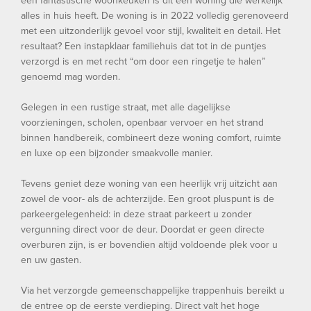
een fantastische woonkeuken is dit een woning die werkelijk
alles in huis heeft. De woning is in 2022 volledig gerenoveerd
met een uitzonderlijk gevoel voor stijl, kwaliteit en detail. Het
resultaat? Een instapklaar familiehuis dat tot in de puntjes
verzorgd is en met recht “om door een ringetje te halen”
genoemd mag worden.
Gelegen in een rustige straat, met alle dagelijkse
voorzieningen, scholen, openbaar vervoer en het strand
binnen handbereik, combineert deze woning comfort, ruimte
en luxe op een bijzonder smaakvolle manier.
Tevens geniet deze woning van een heerlijk vrij uitzicht aan
zowel de voor- als de achterzijde. Een groot pluspunt is de
parkeergelegenheid: in deze straat parkeert u zonder
vergunning direct voor de deur. Doordat er geen directe
overburen zijn, is er bovendien altijd voldoende plek voor u
en uw gasten.
Via het verzorgde gemeenschappelijke trappenhuis bereikt u
de entree op de eerste verdieping. Direct valt het hoge