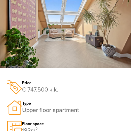
previous
nex
Price
€ 747.500 k.k.
Type
Upper floor apartment
Floor space
183m²