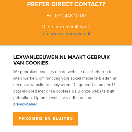
PREFER DIRECT CONTACT?
Bel 070 448 10 00
Of stuur een mail naar:
info@lexvanleeuwen.nl
LEXVANLEEUWEN.NL MAAKT GEBRUIK
BLOEMENBUURT
BOHEMEN
BOMENBUURT
KIJKDUIN
VAN COOKIES.
LOOSDUINEN
SCHEVENINGEN
VOGELWIJK
VRUCHTENBUURT
We gebruiken cookies om de website naar behoren te
WALDECK
laten werken, om functies voor social media te bieden en
PURCHASE
SALE
RENTAL
(NWWI) ASSESSMENT
FREE
om onze website te analyseren. Dit gebeurt anoniem. U
EVALUATION
PARTNERS
gaat akkoord met onze cookies als u onze website blijft
gebruiken. Op onze website vindt u ook ons
privacybeleid
.
Lex van Leeuwen Makelaars BV | Vlierboomstraat 670, 2564 JR Den
AKKOORD EN SLUITEN
Haag |
070 – 448 1000
|
info@lexvanleeuwen.nl