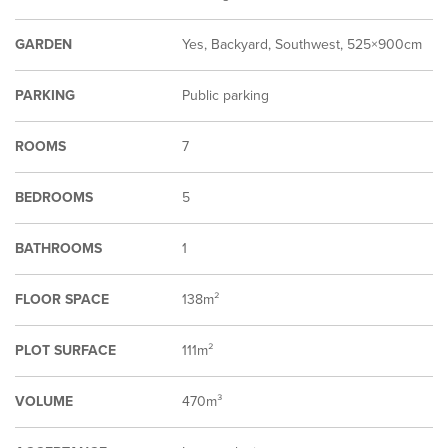
GARDEN
Yes, Backyard, Southwest, 525×900cm
PARKING
Public parking
ROOMS
7
BEDROOMS
5
BATHROOMS
1
FLOOR SPACE
138m²
PLOT SURFACE
111m²
VOLUME
470m³