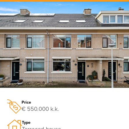
previous
nex
Price
€ 550.000 k.k.
Type
Terraced house