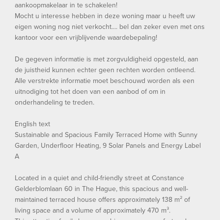
aankoopmakelaar in te schakelen!
Mocht u interesse hebben in deze woning maar u heeft uw
eigen woning nog niet verkocht.... bel dan zeker even met ons
kantoor voor een vrijblijvende waardebepaling!
De gegeven informatie is met zorgvuldigheid opgesteld, aan
de juistheid kunnen echter geen rechten worden ontleend.
Alle verstrekte informatie moet beschouwd worden als een
uitnodiging tot het doen van een aanbod of om in
onderhandeling te treden.
English text
Sustainable and Spacious Family Terraced Home with Sunny
Garden, Underfloor Heating, 9 Solar Panels and Energy Label
A
Located in a quiet and child-friendly street at Constance
Gelderblomlaan 60 in The Hague, this spacious and well-
maintained terraced house offers approximately 138 m² of
living space and a volume of approximately 470 m³.