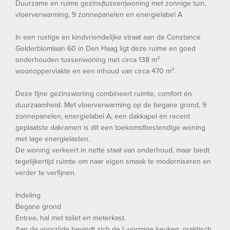
Duurzame en ruime gezins(tussen)woning met zonnige tuin,
vloerverwarming, 9 zonnepanelen en energielabel A
In een rustige en kindvriendelijke straat aan de Constance
Gelderblomlaan 60 in Den Haag ligt deze ruime en goed
onderhouden tussenwoning met circa 138 m²
woonoppervlakte en een inhoud van circa 470 m³.
Deze fijne gezinswoning combineert ruimte, comfort én
duurzaamheid. Met vloerverwarming op de begane grond, 9
zonnepanelen, energielabel A, een dakkapel én recent
geplaatste dakramen is dit een toekomstbestendige woning
met lage energielasten.
De woning verkeert in nette staat van onderhoud, maar biedt
tegelijkertijd ruimte om naar eigen smaak te moderniseren en
verder te verfijnen.
Indeling
Begane grond
Entree, hal met toilet en meterkast.
Aan de voorzijde bevindt zich de L-vormige keuken, praktisch