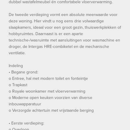
dubbel wastafelmeubel én comfortabele vloerverwarming.
De tweede verdieping vormt een absolute meerwaarde voor
deze woning. Hier vindt u nog eens drie volwaardige
slaapkamers, ideaal voor een groot gezin, thuiswerkplekken of
hobbyruimtes. Daarnaast is er een aparte
technische-/wasruimte met aansluitingen voor wasmachine en
droger, de Intergas HRE-combiketel en de mechanische
ventilatie.
Indeling
• Begane grond:
o Entree, hal met modern toilet en fonteintje
o Trapkast
o Royale woonkamer met vloerverwarming
o Moderne open keuken voorzien van diverse
inbouwapparatuur
o Verzorgde achtertuin met vrijstaande berging
• Eerste verdieping:
o Overloop