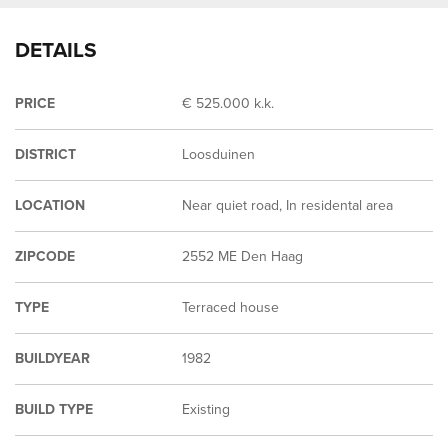
DETAILS
PRICE
€ 525.000 k.k.
DISTRICT
Loosduinen
LOCATION
Near quiet road, In residental area
ZIPCODE
2552 ME Den Haag
TYPE
Terraced house
BUILDYEAR
1982
BUILD TYPE
Existing