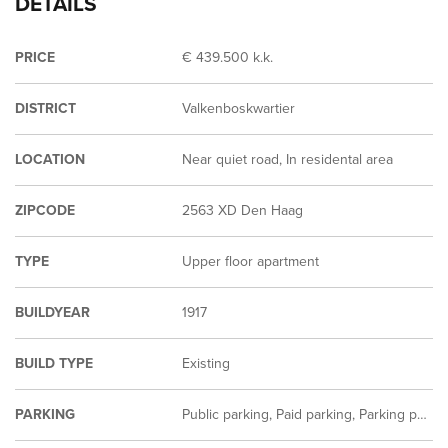
DETAILS
PRICE
€ 439.500 k.k.
DISTRICT
Valkenboskwartier
LOCATION
Near quiet road, In residental area
ZIPCODE
2563 XD Den Haag
TYPE
Upper floor apartment
BUILDYEAR
1917
BUILD TYPE
Existing
PARKING
Public parking, Paid parking, Parking permit