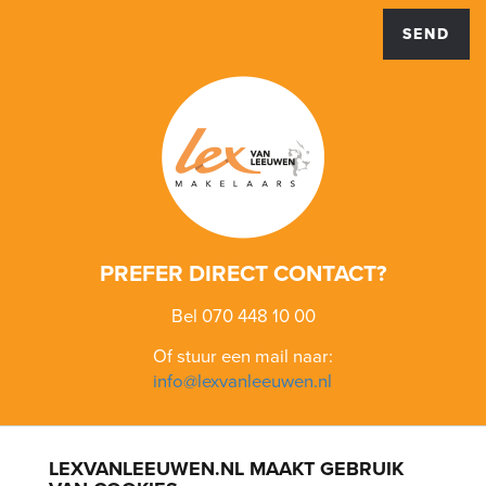
SEND
PREFER DIRECT CONTACT?
Bel 070 448 10 00
Of stuur een mail naar:
info@lexvanleeuwen.nl
LEXVANLEEUWEN.NL MAAKT GEBRUIK
BLOEMENBUURT
BOHEMEN
BOMENBUURT
KIJKDUIN