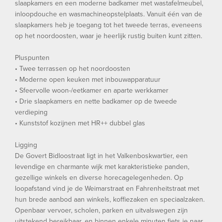
slaapkamers en een moderne badkamer met wastafelmeubel,
inloopdouche en wasmachineopstelplaats. Vanuit één van de
slaapkamers heb je toegang tot het tweede terras, eveneens
op het noordoosten, waar je heerlijk rustig buiten kunt zitten.
Pluspunten
• Twee terrassen op het noordoosten
• Moderne open keuken met inbouwapparatuur
• Sfeervolle woon-/eetkamer en aparte werkkamer
• Drie slaapkamers en nette badkamer op de tweede
verdieping
• Kunststof kozijnen met HR++ dubbel glas
Ligging
De Govert Bidloostraat ligt in het Valkenboskwartier, een
levendige en charmante wijk met karakteristieke panden,
gezellige winkels en diverse horecagelegenheden. Op
loopafstand vind je de Weimarstraat en Fahrenheitstraat met
hun brede aanbod aan winkels, koffiezaken en speciaalzaken.
Openbaar vervoer, scholen, parken en uitvalswegen zijn
uitstekend bereikbaar, en binnen enkele minuten fiets je naar