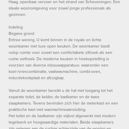
Haag, openbaar vervoer en het strand van Scheveningen. Een
ideale woonomgeving voor zowel jonge professionals als
gezinnen.
Indeling
Begane grond
Entree woning. U komt binnen in de royale en lichte
woonkamer met luxe open keuken. De woonkamer biedt
volop ruimte voor zowel een comfortabele zithoek als een
ruime eethoek. De moderne keuken in hoekopstelling is
voorzien van diverse inbouwapparatuur, waaronder een
koel-/vriescombinatie, vaatwasmachine, combi-oven,
inductiekookplaat en afzuigkap.
Vanuit de woonkamer bereikt u de hal met toegang tot het
separate toilet, de kelder, de badkamer en de twee
slaapkamers. Tevens bevinden zich hier de meterkast en een
praktische kast met wasmachineaansluiting.
Het toilet en de badkamer zijn stijlvol afgewerkt met modern
tegelwerk en hoogwaardige materialen. Beide slaapkamers
zijn gelegen aan de rustige achterzijde van de woning en