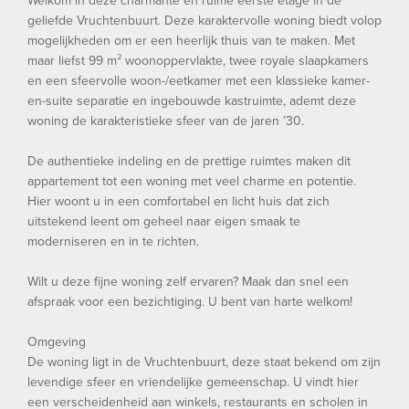
Welkom in deze charmante en ruime eerste etage in de
geliefde Vruchtenbuurt. Deze karaktervolle woning biedt volop
mogelijkheden om er een heerlijk thuis van te maken. Met
maar liefst 99 m² woonoppervlakte, twee royale slaapkamers
en een sfeervolle woon-/eetkamer met een klassieke kamer-
en-suite separatie en ingebouwde kastruimte, ademt deze
woning de karakteristieke sfeer van de jaren ’30.
De authentieke indeling en de prettige ruimtes maken dit
appartement tot een woning met veel charme en potentie.
Hier woont u in een comfortabel en licht huis dat zich
uitstekend leent om geheel naar eigen smaak te
moderniseren en in te richten.
Wilt u deze fijne woning zelf ervaren? Maak dan snel een
afspraak voor een bezichtiging. U bent van harte welkom!
Omgeving
De woning ligt in de Vruchtenbuurt, deze staat bekend om zijn
levendige sfeer en vriendelijke gemeenschap. U vindt hier
een verscheidenheid aan winkels, restaurants en scholen in