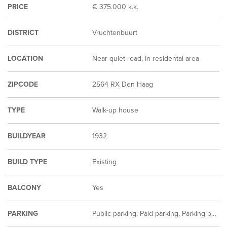
PRICE
€ 375.000 k.k.
DISTRICT
Vruchtenbuurt
LOCATION
Near quiet road, In residental area
ZIPCODE
2564 RX Den Haag
TYPE
Walk-up house
BUILDYEAR
1932
BUILD TYPE
Existing
BALCONY
Yes
PARKING
Public parking, Paid parking, Parking permit