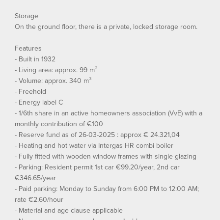
Storage
On the ground floor, there is a private, locked storage room.
Features
- Built in 1932
- Living area: approx. 99 m²
- Volume: approx. 340 m³
- Freehold
- Energy label C
- 1/6th share in an active homeowners association (VvE) with a
monthly contribution of €100
- Reserve fund as of 26-03-2025 : approx € 24.321,04
- Heating and hot water via Intergas HR combi boiler
- Fully fitted with wooden window frames with single glazing
- Parking: Resident permit 1st car €99.20/year, 2nd car
€346.65/year
- Paid parking: Monday to Sunday from 6:00 PM to 12:00 AM;
rate €2.60/hour
- Material and age clause applicable