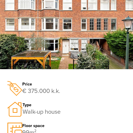
previous
nex
Price
€ 375.000 k.k.
Type
Walk-up house
Floor space
99m²