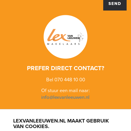
SEND
PREFER DIRECT CONTACT?
Bel 070 448 10 00
Of stuur een mail naar:
info@lexvanleeuwen.nl
LEXVANLEEUWEN.NL MAAKT GEBRUIK
BLOEMENBUURT
BOHEMEN
BOMENBUURT
KIJKDUIN
VAN COOKIES.
LOOSDUINEN
SCHEVENINGEN
VOGELWIJK
VRUCHTENBUURT