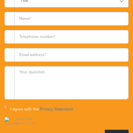
Title*
I agree with the
Privacy Statement
reCAPTCHA
Privacy
•
Terms