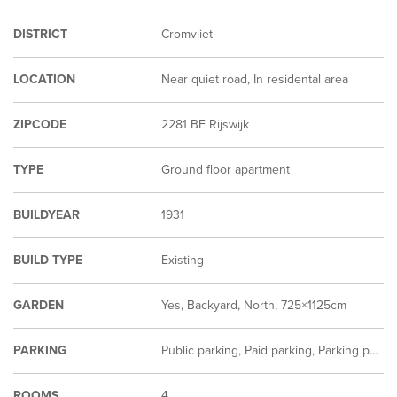
DISTRICT
Cromvliet
LOCATION
Near quiet road, In residental area
ZIPCODE
2281 BE Rijswijk
TYPE
Ground floor apartment
BUILDYEAR
1931
BUILD TYPE
Existing
GARDEN
Yes, Backyard, North, 725×1125cm
PARKING
Public parking, Paid parking, Parking permit
ROOMS
4