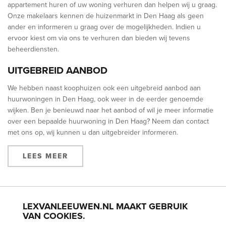
appartement huren of uw woning verhuren dan helpen wij u graag.
Onze makelaars kennen de huizenmarkt in Den Haag als geen
ander en informeren u graag over de mogelijkheden. Indien u
ervoor kiest om via ons te verhuren dan bieden wij tevens
beheerdiensten.
UITGEBREID AANBOD
We hebben naast koophuizen ook een uitgebreid aanbod aan
huurwoningen in Den Haag, ook weer in de eerder genoemde
wijken. Ben je benieuwd naar het aanbod of wil je meer informatie
over een bepaalde huurwoning in Den Haag? Neem dan contact
met ons op, wij kunnen u dan uitgebreider informeren.
LEES MEER
LEXVANLEEUWEN.NL MAAKT GEBRUIK
BLOEMENBUURT
BOHEMEN
BOMENBUURT
KIJKDUIN
VAN COOKIES.
LOOSDUINEN
SCHEVENINGEN
VOGELWIJK
VRUCHTENBUURT