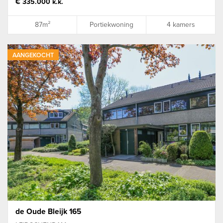
€ 335.000 k.k.
87m²
Portiekwoning
4 kamers
AANGEKOCHT
de Oude Bleijk 165