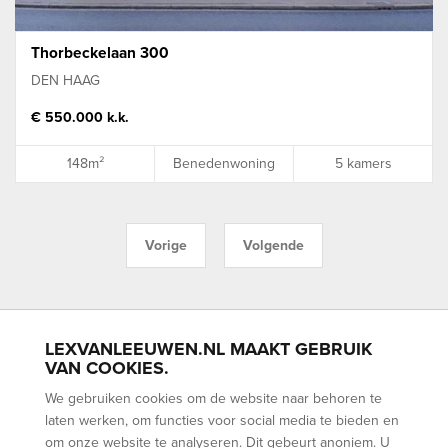
Thorbeckelaan 300
DEN HAAG
€ 550.000 k.k.
148m²
Benedenwoning
5 kamers
Vorige
Volgende
LEXVANLEEUWEN.NL MAAKT GEBRUIK
BLOEMENBUURT
BOHEMEN
BOMENBUURT
KIJKDUIN
VAN COOKIES.
LOOSDUINEN
SCHEVENINGEN
VOGELWIJK
VRUCHTENBUURT
We gebruiken cookies om de website naar behoren te
WALDECK
laten werken, om functies voor social media te bieden en
AANKOOP
VERKOOP
VERHUUR
(NWWI) TAXATIES
om onze website te analyseren. Dit gebeurt anoniem. U