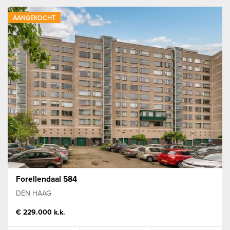
Koop
Geen minimum
AANGEKOCHT
Geen maximum
Alle plaatsen
Oppervlakte
Forellendaal 584
DEN HAAG
€ 229.000 k.k.