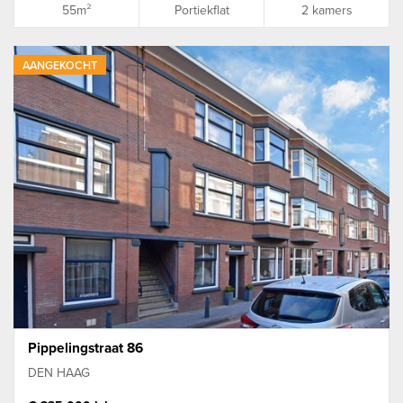
55m²
Portiekflat
2 kamers
AANGEKOCHT
Pippelingstraat 86
DEN HAAG