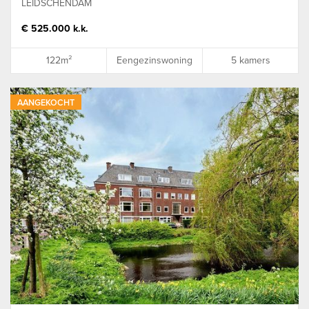
LEIDSCHENDAM
€ 525.000 k.k.
122m²
Eengezinswoning
5 kamers
AANGEKOCHT