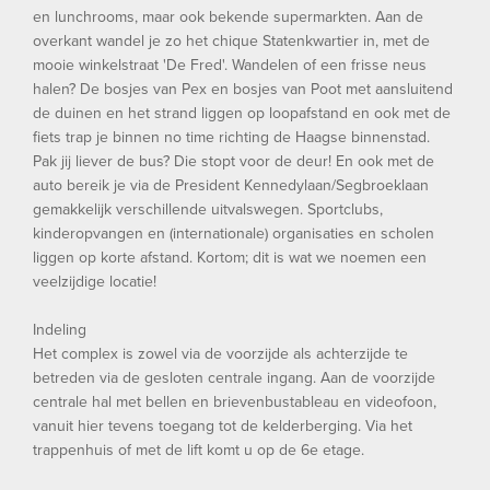
en lunchrooms, maar ook bekende supermarkten. Aan de
overkant wandel je zo het chique Statenkwartier in, met de
mooie winkelstraat 'De Fred'. Wandelen of een frisse neus
halen? De bosjes van Pex en bosjes van Poot met aansluitend
de duinen en het strand liggen op loopafstand en ook met de
fiets trap je binnen no time richting de Haagse binnenstad.
Pak jij liever de bus? Die stopt voor de deur! En ook met de
auto bereik je via de President Kennedylaan/Segbroeklaan
gemakkelijk verschillende uitvalswegen. Sportclubs,
kinderopvangen en (internationale) organisaties en scholen
liggen op korte afstand. Kortom; dit is wat we noemen een
veelzijdige locatie!
Indeling
Het complex is zowel via de voorzijde als achterzijde te
betreden via de gesloten centrale ingang. Aan de voorzijde
centrale hal met bellen en brievenbustableau en videofoon,
vanuit hier tevens toegang tot de kelderberging. Via het
trappenhuis of met de lift komt u op de 6e etage.