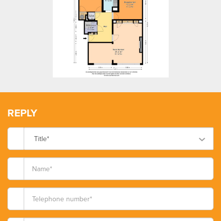
previous
next
REPLY
Title*