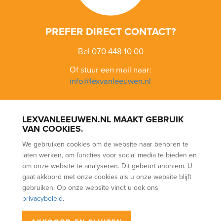
PREFER DIRECT CONTACT?
Bel 070 448 10 00
Of stuur een mail naar:
info@lexvanleeuwen.nl
LEXVANLEEUWEN.NL MAAKT GEBRUIK
BLOEMENBUURT
BOHEMEN
BOMENBUURT
KIJKDUIN
VAN COOKIES.
LOOSDUINEN
SCHEVENINGEN
VOGELWIJK
VRUCHTENBUURT
We gebruiken cookies om de website naar behoren te
WALDECK
laten werken, om functies voor social media te bieden en
PURCHASE
SALE
RENTAL
(NWWI) ASSESSMENT
FREE
om onze website te analyseren. Dit gebeurt anoniem. U
EVALUATION
PARTNERS
gaat akkoord met onze cookies als u onze website blijft
gebruiken. Op onze website vindt u ook ons
privacybeleid
.