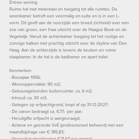
Entree woning
Ruime hal met meterkast en toegang tot alle ruimtes. De
woonkamer betreft een voormalig en-suite en is in een L-
vorm. Dit geeft aan de voorzijde een breed zichtveld over een
zee van groen, een fraai uitzicht over de Haagse Beek en de
Vogelwijk. Vanuit de achterkamer toegang tot het rustige en
zonnige balkon met prachtig uitzicht over de skyline van Den
Haag. Aan de achterzijde is tevens de keuken en ruime
slaapkamer. In de hal is de badkamer en apart toilet.
Kenmerken
- Bouwjaar 1956;
- Woonoppervlakte: 90 m2;
- Gebouwgebonden buitenruimte: ca. 6 m2;
- Inhoud: ca. 30 m3;
- Gelegen op erfpachtgrond, loopt af op 31-12-2027;
- De canon bedraagt ca. €77,- per jaar;
- Heruitgifte erfpacht is aangevraagd;
- Actieve en gezonde VvE (professioneel beheerd) met een
maandbijdrage van € 185,83;
- Voorschot stookkosten €71,67 per maand;