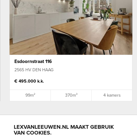
Esdoornstraat 116
2565 HV DEN HAAG
€ 495.000 k.k.
99m²
370m³
4 kamers
LEXVANLEEUWEN.NL MAAKT GEBRUIK
BLOEMENBUURT
BOHEMEN
BOMENBUURT
KIJKDUIN
VAN COOKIES.
LOOSDUINEN
SCHEVENINGEN
VOGELWIJK
VRUCHTENBUURT