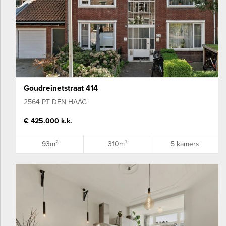
Goudreinetstraat 414
2564 PT DEN HAAG
€ 425.000 k.k.
93m²
310m³
5 kamers