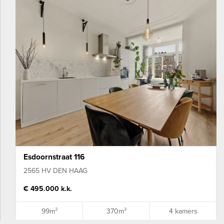
Esdoornstraat 116
2565 HV DEN HAAG
€ 495.000 k.k.
99m²
370m³
4 kamers