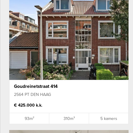
Goudreinetstraat 414
2564 PT DEN HAAG
€ 425.000 k.k.
93m²
310m³
5 kamers