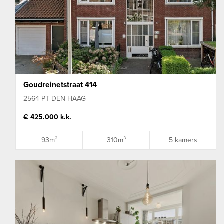
Goudreinetstraat 414
2564 PT DEN HAAG
€ 425.000 k.k.
93m²
310m³
5 kamers