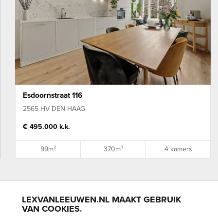
Esdoornstraat 116
2565 HV DEN HAAG
€ 495.000 k.k.
99m²
370m³
4 kamers
LEXVANLEEUWEN.NL MAAKT GEBRUIK
BLOEMENBUURT
BOHEMEN
BOMENBUURT
KIJKDUIN
VAN COOKIES.
LOOSDUINEN
SCHEVENINGEN
VOGELWIJK
VRUCHTENBUURT