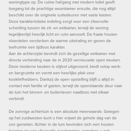
woningtype op. De ruime hal/gang met modern toilet geeft
toegang tot de prachtige woonkamer ensuite, die nog altijd
beschikt over de originele suitedeuren met vaste kasten.
Deze karakteristieke indeling zorgt voor een sfeervolle
scheiding tussen de zit- en eetkamer, terwijl de woning
tegelijkertijd heerlijk licht en ruim aanvoelt. De fraaie houten
vloerdelen versterken de warme uitstraling en geven de
leefruimte een tijdloos karakter.
Aan de achterzijde bevindt zich de gezellige eetkamer met
directe verbinding naar de in 2020 vernieuwde open keuken.
Deze moderne keuken is stijlvol uitgevoerd, biedt volop werk-
en bergruimte en vormt een heerlijke plek voor
kookliefhebbers. Dankzij de open opstelling blijft u altijd in
contact met familie of gasten, terwijl de openslaande deur naar
de tuin het binnen- en buitenleven naadloos met elkaar
verbindt.
De zonnige achtertuin is een absolute meerwaarde. Gelegen
op het zuidwesten kunt u hier vrijwel de gehele dag van de
zon genieten. Achter in de tuin bevinden zich een houten
berging en een sfeervolle overkapping, waardoor u ook