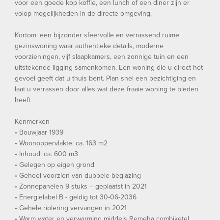
voor een goede kop koffie, een lunch of een diner zijn er
volop mogelijkheden in de directe omgeving.
Kortom: een bijzonder sfeervolle en verrassend ruime
gezinswoning waar authentieke details, moderne
voorzieningen, vijf slaapkamers, een zonnige tuin en een
uitstekende ligging samenkomen. Een woning die u direct het
gevoel geeft dat u thuis bent. Plan snel een bezichtiging en
laat u verrassen door alles wat deze fraaie woning te bieden
heeft
Kenmerken
• Bouwjaar 1939
• Woonoppervlakte: ca. 163 m2
• Inhoud: ca. 600 m3
• Gelegen op eigen grond
• Geheel voorzien van dubbele beglazing
• Zonnepanelen 9 stuks – geplaatst in 2021
• Energielabel B - geldig tot 30-06-2036
• Gehele riolering vervangen in 2021
• Warm water en verwarming middels Remeha combiketel