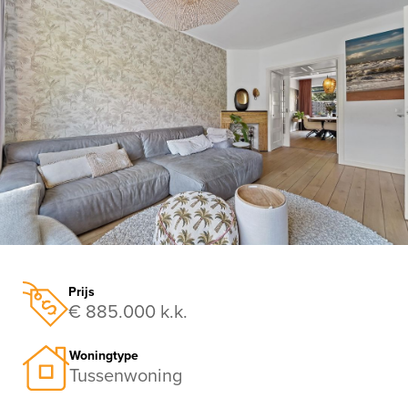
vorige
vo
Prijs
€ 885.000 k.k.
Woningtype
Tussenwoning