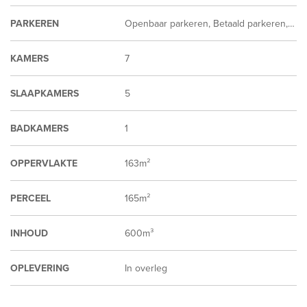
PARKEREN
Openbaar parkeren, Betaald parkeren, Parkeervergunning
KAMERS
7
SLAAPKAMERS
5
BADKAMERS
1
OPPERVLAKTE
163m²
PERCEEL
165m²
INHOUD
600m³
OPLEVERING
In overleg