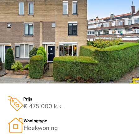
vorige
vo
Prijs
€ 475.000 k.k.
Woningtype
Hoekwoning