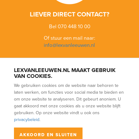
LIEVER DIRECT CONTACT?
Bel 070 448 10 00
Of stuur een mail naar:
info@lexvanleeuwen.nl
LEXVANLEEUWEN.NL MAAKT GEBRUIK
BLOEMENBUURT
BOHEMEN
BOMENBUURT
KIJKDUIN
VAN COOKIES.
LOOSDUINEN
SCHEVENINGEN
VOGELWIJK
VRUCHTENBUURT
We gebruiken cookies om de website naar behoren te
WALDECK
laten werken, om functies voor social media te bieden en
AANKOOP
VERKOOP
VERHUUR
(NWWI) TAXATIES
om onze website te analyseren. Dit gebeurt anoniem. U
WAARDEBEPALING
PARTNERS
gaat akkoord met onze cookies als u onze website blijft
gebruiken. Op onze website vindt u ook ons
privacybeleid
.
Lex van Leeuwen Makelaars BV | Vlierboomstraat 670, 2564 JR Den
AKKOORD EN SLUITEN