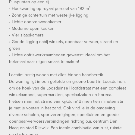
Pluspunten op een rij
• Hoekwoning op royaal perceel van 192 m²
• Zonnige achtertuin met westelijke ligging
• Lichte doorzonwoonkamer
• Moderne open keuken
• Vier slaapkamers
• Goede ligging nabij winkels, openbaar vervoer, strand en
groen
• Lichte opfriswerkzaamheden gewenst: ideaal om het
helemaal naar eigen smaak te maken!
Locatie: rustig wonen met alles binnen handbereik
De woning ligt in een geliefde en groene buurt in Loosduinen,
om de hoek van de Loosduinse Hoofdstraat met een compleet
winkelaanbod, supermarkten, speciaalzaken en horeca.
Fietsen naar het strand van Kijkduin? Binnen tien minuten sta
je met je voeten in het zand. Ook vind je in de omgeving
diverse scholen, sportverenigingen, speeltuinen en goede
openbaar-vervoersverbindingen richting o.a. centrum Den
Haag en stad Rijswijk. Een ideale combinatie van rust, ruimte
en stads gemak.