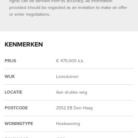
rights can be derived from its accuracy. All information
provided should be regarded as an invitation to make an offer
or enter negotiations.
KENMERKEN
PRIJS
€ 475.000 k.k.
WIJK
Loosduinen
LOCATIE
Aan drukke weg
POSTCODE
2552 EB Den Haag
WONINGTYPE
Hoekwoning