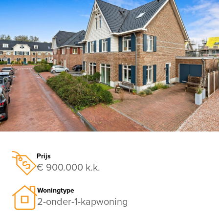
vorige
vo
Prijs
€ 900.000 k.k.
Woningtype
2-onder-1-kapwoning