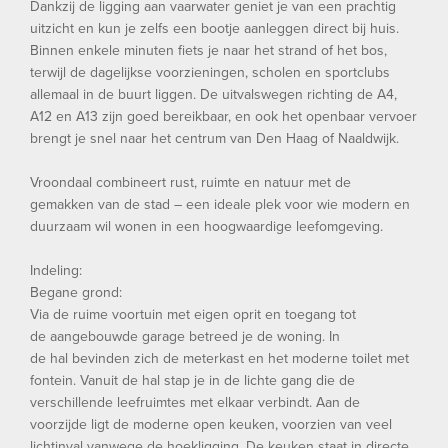
Dankzij de ligging aan vaarwater geniet je van een prachtig
uitzicht en kun je zelfs een bootje aanleggen direct bij huis.
Binnen enkele minuten fiets je naar het strand of het bos,
terwijl de dagelijkse voorzieningen, scholen en sportclubs
allemaal in de buurt liggen. De uitvalswegen richting de A4,
A12 en A13 zijn goed bereikbaar, en ook het openbaar vervoer
brengt je snel naar het centrum van Den Haag of Naaldwijk.
Vroondaal combineert rust, ruimte en natuur met de
gemakken van de stad – een ideale plek voor wie modern en
duurzaam wil wonen in een hoogwaardige leefomgeving.
Indeling:
Begane grond:
Via de ruime voortuin met eigen oprit en toegang tot
de aangebouwde garage betreed je de woning. In
de hal bevinden zich de meterkast en het moderne toilet met
fontein. Vanuit de hal stap je in de lichte gang die de
verschillende leefruimtes met elkaar verbindt. Aan de
voorzijde ligt de moderne open keuken, voorzien van veel
lichtinval vanwege de hoekligging. De keuken staat in directe