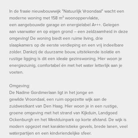
In de fraaie nieuwbouwwijk "Natuurlijk Vroondaal" wacht een
moderne woning met 158 m² woonoppervlakte,
een aangebouwde garage en energielabel A+++. Gelegen
aan vaarwater en op eigen grond – een zeldzaamheid in deze
omgeving! De woning biedt een ruime living, drie
slaapkamers op de eerste verdieping en een vrij indeelbare
zolder. Dankzij de duurzame bouw, uitstekende isolatie en
rustige ligging is dit een ideale gezinswoning. Hier woon je
energiezuinig, comfortabel én met het water letterlijk aan je
voeten.
Omgeving:
De Nadine Gordimerlaan ligt in het jonge en
gewilde Vroondaal, een ruim opgezette wijk aan de
zuidwestkant van Den Haag. Hier woon je in een rustige,
groene omgeving met het strand van Kijkduin, Landgoed
Ockenburgh en het Westduinpark op korte afstand. De wijk is
modern opgezet met karakteristieke gevels, brede lanen, veel
waterpartijen en een kindvriendelijke sfeer.