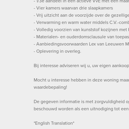
- 1/3e aandeel in een actieve VvE met een maa
- Vier kamers waarvan drie slaapkamers
- Vrij uitzicht aan de voorzijde over de gezelli
- Verwarming en warm water middels C.V.-combi
- Volledig voorzien van kunststof kozijnen met
- Materialen- en ouderdomsclausule van toepas
- Aanbiedingsvoorwaarden Lex van Leeuwen Ma
- Oplevering in overleg.
Bij interesse adviseren wij u, uw eigen aankoo
Mocht u interesse hebben in deze woning maar 
waardebepaling!
De gegeven informatie is met zorgvuldigheid o
beschouwd worden als een uitnodiging tot een 
*English Translation*