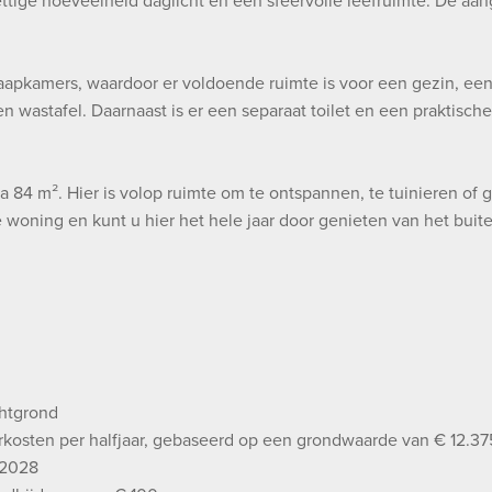
ttige hoeveelheid daglicht en een sfeervolle leefruimte. De aan
aapkamers, waardoor er voldoende ruimte is voor een gezin, ee
 wastafel. Daarnaast is er een separaat toilet en een praktisch
a 84 m². Hier is volop ruimte om te ontspannen, te tuinieren of g
 woning en kunt u hier het hele jaar door genieten van het buit
htgrond
erkosten per halfjaar, gebaseerd op een grondwaarde van € 12.
-2028