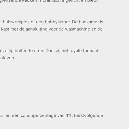
grenzende keuken is praktisch ingericht en biedt
n thuiswerkplek of een hobbykamer. De badkamer is
e kast met de aansluiting voor de wasmachine en de
ezellig buiten te eten. Dankzij het royale formaat
enleven.
375,- en een canonpercentage van 4%. Eerstvolgende