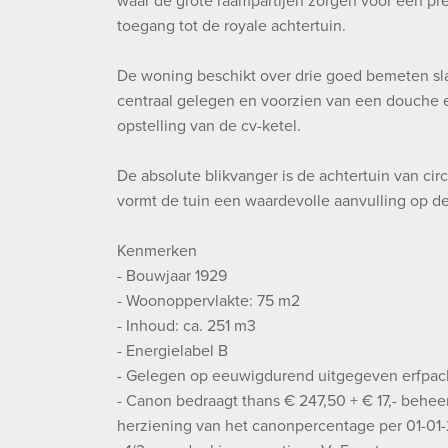
waar de grote raampartijen zorgen voor een pre
toegang tot de royale achtertuin.
De woning beschikt over drie goed bemeten sl
centraal gelegen en voorzien van een douche en
opstelling van de cv-ketel.
De absolute blikvanger is de achtertuin van circ
vormt de tuin een waardevolle aanvulling op de
Kenmerken
- Bouwjaar 1929
- Woonoppervlakte: 75 m2
- Inhoud: ca. 251 m3
- Energielabel B
- Gelegen op eeuwigdurend uitgegeven erfpac
- Canon bedraagt thans € 247,50 + € 17,- behe
herziening van het canonpercentage per 01-01