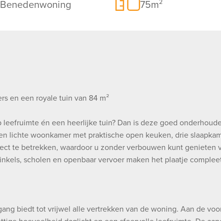
Benedenwoning
75m²
rs en een royale tuin van 84 m²
p leefruimte én een heerlijke tuin? Dan is deze goed onderho
en lichte woonkamer met praktische open keuken, drie slaapkame
rect te betrekken, waardoor u zonder verbouwen kunt genieten va
winkels, scholen en openbaar vervoer maken het plaatje compleet
egang biedt tot vrijwel alle vertrekken van de woning. Aan de vo