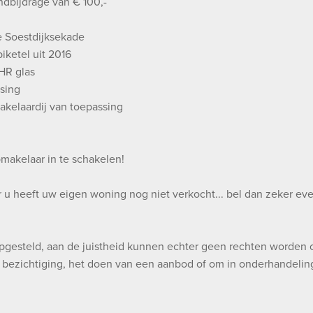
ndbijdrage van € 100,-
ge Soestdijksekade
ketel uit 2016
 HR glas
sing
kelaardij van toepassing
pmakelaar in te schakelen!
u heeft uw eigen woning nog niet verkocht... bel dan zeker eve
pgesteld, aan de juistheid kunnen echter geen rechten worden o
bezichtiging, het doen van een aanbod of om in onderhandeling