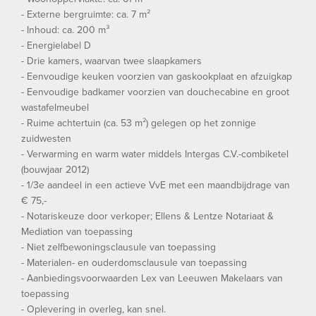
- Externe bergruimte: ca. 7 m²
- Inhoud: ca. 200 m³
- Energielabel D
- Drie kamers, waarvan twee slaapkamers
- Eenvoudige keuken voorzien van gaskookplaat en afzuigkap
- Eenvoudige badkamer voorzien van douchecabine en groot
wastafelmeubel
- Ruime achtertuin (ca. 53 m²) gelegen op het zonnige
zuidwesten
- Verwarming en warm water middels Intergas C.V.-combiketel
(bouwjaar 2012)
- 1/3e aandeel in een actieve VvE met een maandbijdrage van
€ 75,-
- Notariskeuze door verkoper; Ellens & Lentze Notariaat &
Mediation van toepassing
- Niet zelfbewoningsclausule van toepassing
- Materialen- en ouderdomsclausule van toepassing
- Aanbiedingsvoorwaarden Lex van Leeuwen Makelaars van
toepassing
- Oplevering in overleg, kan snel.