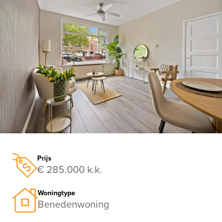
vorige
vo
Prijs
€ 285.000 k.k.
Woningtype
Benedenwoning