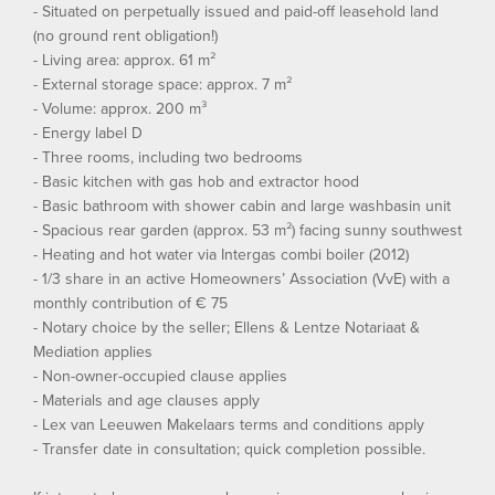
- Situated on perpetually issued and paid-off leasehold land
(no ground rent obligation!)
- Living area: approx. 61 m²
- External storage space: approx. 7 m²
- Volume: approx. 200 m³
- Energy label D
- Three rooms, including two bedrooms
- Basic kitchen with gas hob and extractor hood
- Basic bathroom with shower cabin and large washbasin unit
- Spacious rear garden (approx. 53 m²) facing sunny southwest
- Heating and hot water via Intergas combi boiler (2012)
- 1/3 share in an active Homeowners’ Association (VvE) with a
monthly contribution of € 75
- Notary choice by the seller; Ellens & Lentze Notariaat &
Mediation applies
- Non-owner-occupied clause applies
- Materials and age clauses apply
- Lex van Leeuwen Makelaars terms and conditions apply
- Transfer date in consultation; quick completion possible.