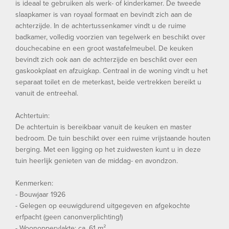
is ideaal te gebruiken als werk- of kinderkamer. De tweede
slaapkamer is van royaal formaat en bevindt zich aan de
achterzijde. In de achtertussenkamer vindt u de ruime
badkamer, volledig voorzien van tegelwerk en beschikt over
douchecabine en een groot wastafelmeubel. De keuken
bevindt zich ook aan de achterzijde en beschikt over een
gaskookplaat en afzuigkap. Centraal in de woning vindt u het
separaat toilet en de meterkast, beide vertrekken bereikt u
vanuit de entreehal.
Achtertuin:
De achtertuin is bereikbaar vanuit de keuken en master
bedroom. De tuin beschikt over een ruime vrijstaande houten
berging. Met een ligging op het zuidwesten kunt u in deze
tuin heerlijk genieten van de middag- en avondzon.
Kenmerken:
- Bouwjaar 1926
- Gelegen op eeuwigdurend uitgegeven en afgekochte
erfpacht (geen canonverplichting!)
- Woonoppervlakte: ca. 61 m²