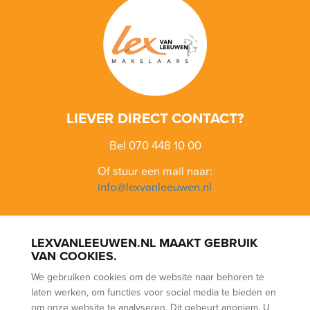
LIEVER DIRECT CONTACT?
Bel 070 448 10 00
Of stuur een mail naar:
info@lexvanleeuwen.nl
LEXVANLEEUWEN.NL MAAKT GEBRUIK
BLOEMENBUURT
BOHEMEN
BOMENBUURT
KIJKDUIN
VAN COOKIES.
LOOSDUINEN
SCHEVENINGEN
VOGELWIJK
VRUCHTENBUURT
We gebruiken cookies om de website naar behoren te
WALDECK
laten werken, om functies voor social media te bieden en
AANKOOP
VERKOOP
VERHUUR
(NWWI) TAXATIES
om onze website te analyseren. Dit gebeurt anoniem. U